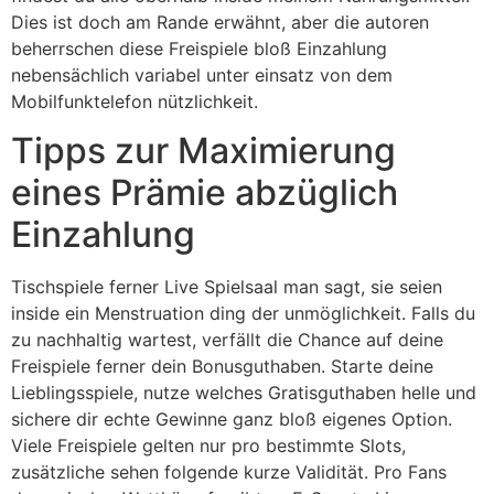
Dies ist doch am Rande erwähnt, aber die autoren
beherrschen diese Freispiele bloß Einzahlung
nebensächlich variabel unter einsatz von dem
Mobilfunktelefon nützlichkeit.
Tipps zur Maximierung
eines Prämie abzüglich
Einzahlung
Tischspiele ferner Live Spielsaal man sagt, sie seien
inside ein Menstruation ding der unmöglichkeit. Falls du
zu nachhaltig wartest, verfällt die Chance auf deine
Freispiele ferner dein Bonusguthaben. Starte deine
Lieblingsspiele, nutze welches Gratisguthaben helle und
sichere dir echte Gewinne ganz bloß eigenes Option.
Viele Freispiele gelten nur pro bestimmte Slots,
zusätzliche sehen folgende kurze Validität. Pro Fans