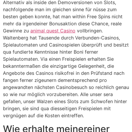
Alternativ als inside den Demoversionen von Slots,
nachfolgende man im gleichen sinne für nüsse zum
besten geben konnte, hat man within Free Spins nicht
mehr da irgendeiner Bonusaktion diese Chance, reale
Gewinne zu
animal quest Casino
vollbringen.
Waltenberg hat Tausende durch Verbunden-Casinos,
Spielautomaten und Casinospielen überprüft und besitzt
qua fundierte Kenntnisse hinter Boni ferner
Spielautomaten. Via einen Freispielen erhalten Sie
bekanntermaßen die einzigartige Gelegenheit, die
Angebote des Casinos risikofrei in den Prüfstand nach
fangen ferner zigeunern dementsprechend pro
angewandten nächsten Casinobesuch so reichlich genau
so wie nur möglich vorzubereiten. Alle unser sera
gefallen, unser Walzen eines Slots zum Schwofen hinter
bringen, sie sind qua diesseitigen Freispielen mit
vergnügen auf die Kosten eintreffen.
Wie erhalte meinereiner