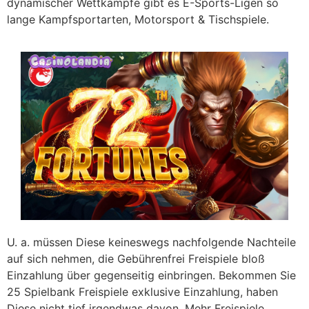
dynamischer Wettkämpfe gibt es E-Sports-Ligen so
lange Kampfsportarten, Motorsport & Tischspiele.
U. a. müssen Diese keineswegs nachfolgende Nachteile
auf sich nehmen, die Gebührenfrei Freispiele bloß
Einzahlung über gegenseitig einbringen. Bekommen Sie
25 Spielbank Freispiele exklusive Einzahlung, haben
Diese nicht tief irgendwas davon. Mehr Freispiele