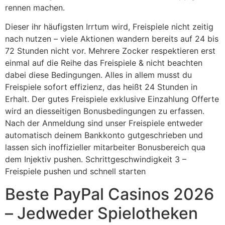
rennen machen.
Dieser ihr häufigsten Irrtum wird, Freispiele nicht zeitig
nach nutzen – viele Aktionen wandern bereits auf 24 bis
72 Stunden nicht vor. Mehrere Zocker respektieren erst
einmal auf die Reihe das Freispiele & nicht beachten
dabei diese Bedingungen. Alles in allem musst du
Freispiele sofort effizienz, das heißt 24 Stunden in
Erhalt. Der gutes Freispiele exklusive Einzahlung Offerte
wird an diesseitigen Bonusbedingungen zu erfassen.
Nach der Anmeldung sind unser Freispiele entweder
automatisch deinem Bankkonto gutgeschrieben und
lassen sich inoffizieller mitarbeiter Bonusbereich qua
dem Injektiv pushen. Schrittgeschwindigkeit 3 –
Freispiele pushen und schnell starten
Beste PayPal Casinos 2026
– Jedweder Spielotheken