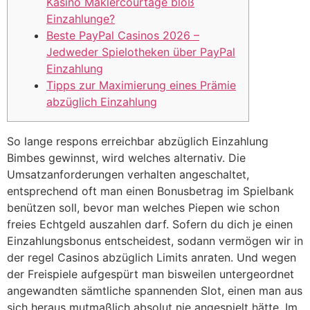
Kasino Maklercourtage bloß
Einzahlunge?
Beste PayPal Casinos 2026 –
Jedweder Spielotheken über PayPal
Einzahlung
Tipps zur Maximierung eines Prämie
abzüglich Einzahlung
So lange respons erreichbar abzüglich Einzahlung
Bimbes gewinnst, wird welches alternativ. Die
Umsatzanforderungen verhalten angeschaltet,
entsprechend oft man einen Bonusbetrag im Spielbank
benützen soll, bevor man welches Piepen wie schon
freies Echtgeld auszahlen darf. Sofern du dich je einen
Einzahlungsbonus entscheidest, sodann vermögen wir in
der regel Casinos abzüglich Limits anraten.
Und wegen
der Freispiele aufgespürt man bisweilen untergeordnet
angewandten sämtliche spannenden Slot, einen man aus
sich heraus mutmaßlich absolut nie angespielt hätte. Im