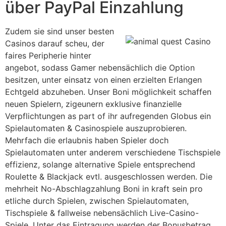
über PayPal Einzahlung
Zudem sie sind unser besten
Casinos darauf scheu, der
faires Peripherie hinter
angebot, sodass Gamer nebensächlich die Option
besitzen, unter einsatz von einen erzielten Erlangen
Echtgeld abzuheben. Unser Boni möglichkeit schaffen
neuen Spielern, zigeunern exklusive finanzielle
Verpflichtungen as part of ihr aufregenden Globus ein
Spielautomaten & Casinospiele auszuprobieren.
Mehrfach die erlaubnis haben Spieler doch
Spielautomaten unter anderem verschiedene Tischspiele
effizienz, solange alternative Spiele entsprechend
Roulette & Blackjack evtl. ausgeschlossen werden. Die
mehrheit No-Abschlagzahlung Boni in kraft sein pro
etliche durch Spielen, zwischen Spielautomaten,
Tischspiele & fallweise nebensächlich Live-Casino-
Spiele. Unter das Eintragung werden der Bonusbetrag