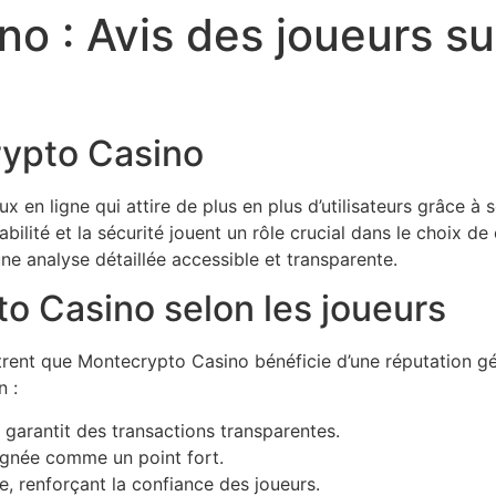
 : Avis des joueurs sur l
rypto Casino
 en ligne qui attire de plus en plus d’utilisateurs grâce à 
abilité et la sécurité jouent un rôle crucial dans le choix d
e analyse détaillée accessible et transparente.
to Casino selon les joueurs
trent que Montecrypto Casino bénéficie d’une réputation gén
n :
n garantit des transactions transparentes.
lignée comme un point fort.
le, renforçant la confiance des joueurs.