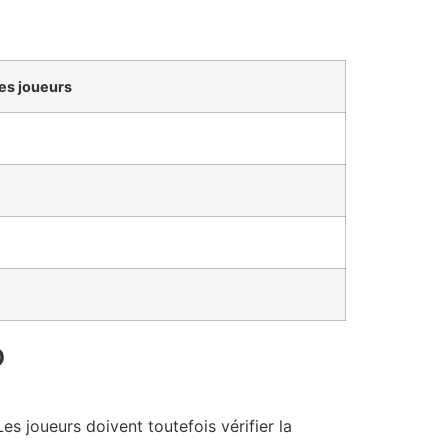
es joueurs
o
es joueurs doivent toutefois vérifier la