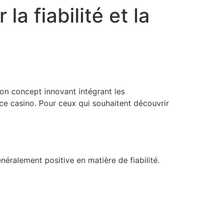
a fiabilité et la
son concept innovant intégrant les
e ce casino. Pour ceux qui souhaitent découvrir
éralement positive en matière de fiabilité.