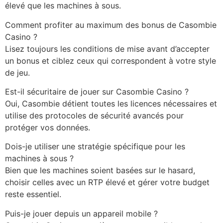
élevé que les machines à sous.
Comment profiter au maximum des bonus de Casombie
Casino ?
Lisez toujours les conditions de mise avant d’accepter
un bonus et ciblez ceux qui correspondent à votre style
de jeu.
Est-il sécuritaire de jouer sur Casombie Casino ?
Oui, Casombie détient toutes les licences nécessaires et
utilise des protocoles de sécurité avancés pour
protéger vos données.
Dois-je utiliser une stratégie spécifique pour les
machines à sous ?
Bien que les machines soient basées sur le hasard,
choisir celles avec un RTP élevé et gérer votre budget
reste essentiel.
Puis-je jouer depuis un appareil mobile ?