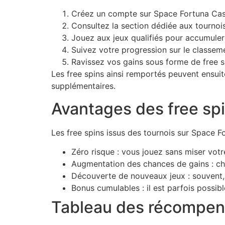
Créez un compte sur Space Fortuna Casi
Consultez la section dédiée aux tournois
Jouez aux jeux qualifiés pour accumuler 
Suivez votre progression sur le classemen
Ravissez vos gains sous forme de free sp
Les free spins ainsi remportés peuvent ensuit
supplémentaires.
Avantages des free spi
Les free spins issus des tournois sur Space F
Zéro risque : vous jouez sans miser votr
Augmentation des chances de gains : cha
Découverte de nouveaux jeux : souvent, 
Bonus cumulables : il est parfois possib
Tableau des récompens