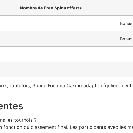
Nombre de Free Spins offerts
Bonus
Bonus
 prix, toutefois, Space Fortuna Casino adapte régulièrement 
entes
ns les tournois ?
n fonction du classement final. Les participants avec les m