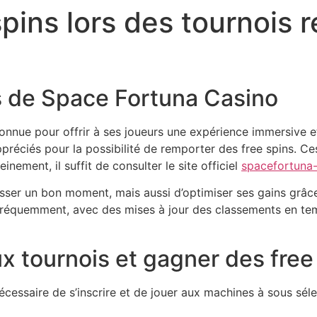
pins lors des tournois r
s de Space Fortuna Casino
nnue pour offrir à ses joueurs une expérience immersive et
appréciés pour la possibilité de remporter des free spins. C
einement, il suffit de consulter le site officiel
spacefortuna
sser un bon moment, mais aussi d’optimiser ses gains grâc
 fréquemment, avec des mises à jour des classements en te
 tournois et gagner des free
écessaire de s’inscrire et de jouer aux machines à sous séle