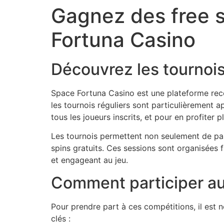
Gagnez des free s
Fortuna Casino
Découvrez les tournoi
Space Fortuna Casino est une plateforme reco
les tournois réguliers sont particulièrement 
tous les joueurs inscrits, et pour en profiter pl
Les tournois permettent non seulement de pa
spins gratuits. Ces sessions sont organisées
et engageant au jeu.
Comment participer aux
Pour prendre part à ces compétitions, il est n
clés :