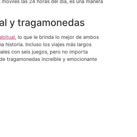
 móviles las 24 horas del día, es una manera
ual y tragamonedas
abitual
, lo que le brinda lo mejor de ambos
 historia. Incluso los viajes más largos
ales con seis juegos, pero no importa
 de tragamonedas increíble y emocionante