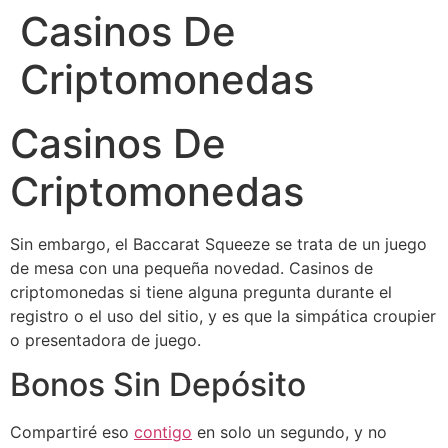
Casinos De
Criptomonedas
Casinos De
Criptomonedas
Sin embargo, el Baccarat Squeeze se trata de un juego
de mesa con una pequeña novedad. Casinos de
criptomonedas si tiene alguna pregunta durante el
registro o el uso del sitio, y es que la simpática croupier
o presentadora de juego.
Bonos Sin Depósito
Compartiré eso
contigo
en solo un segundo, y no